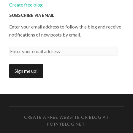
Create free blog
SUBSCRIBE VIA EMAIL
Enter your email address to follow this blog and receive
notifications of new posts by email.
CREATE A FREE WEBSITE OR BLOG AT
POINTBLOG.NET
.