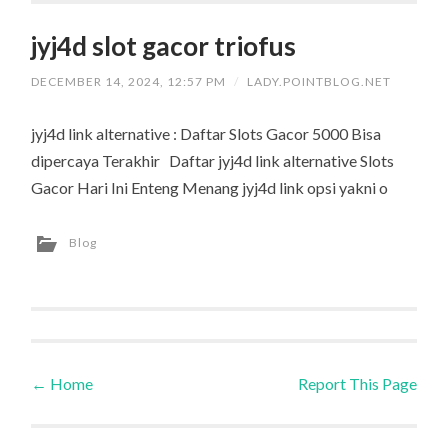
jyj4d slot gacor triofus
DECEMBER 14, 2024, 12:57 PM
/
LADY.POINTBLOG.NET
jyj4d link alternative : Daftar Slots Gacor 5000 Bisa
dipercaya Terakhir Daftar jyj4d link alternative Slots
Gacor Hari Ini Enteng Menang jyj4d link opsi yakni o
Blog
←
Home
Report This Page
Post navigation